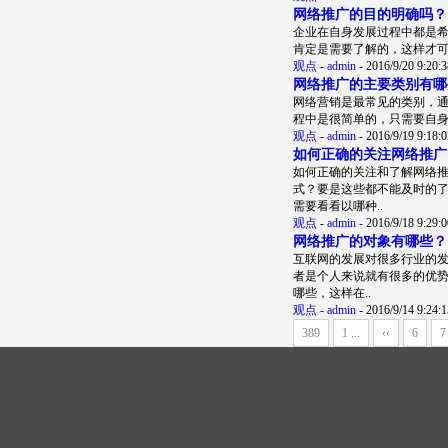
网络推广的目的明确吗？
企业在自身发展过程中都是
肯定是需要了解的，这样才
观点
-
admin
-
2016/9/20 9:20:3
网络推广的主要类别有哪
网络营销是最常见的类别，
程中是很简单的，只需要自
观点
-
admin
-
2016/9/19 9:18:0
如何正确的关注网络推广
如何正确的关注和了解网络
式？要是这些都不能及时的
需要看看以哪种..
观点
-
admin
-
2016/9/18 9:29:0
网络推广的对象有哪些？
互联网的发展对很多行业的
者是个人来说就有很多的优
哪些，这样在..
观点
-
admin
-
2016/9/14 9:24:1
389
1 ...
‹‹
6
7