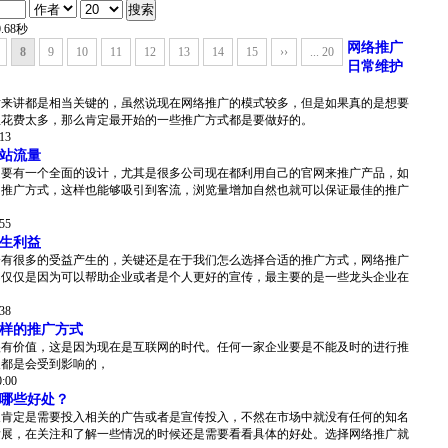
68秒
网络推广
8
9
10
11
12
13
14
15
››
... 20
日常维护
站来讲都是相当关键的，虽然说现在网络推广的模式较多，但是如果真的是想要
想花费太多，那么肯定最开始的一些推广方式都是要做好的。
:13
站流量
是要有一个全面的设计，尤其是很多公司现在都利用自己的官网来推广产品，如
的推广方式，这样也能够吸引到客流，浏览量增加自然也就可以保证最佳的推广
:55
生利益
会有很多的受益产生的，关键还是在于我们怎么选择合适的推广方式，网络推广
不仅仅是因为可以帮助企业或者是个人更好的宣传，最主要的是一些龙头企业在
:38
样的推广方式
很有价值，这是因为现在是互联网的时代。任何一家企业要是不能及时的进行推
展都是会受到影响的，
0:00
哪些好处？
展肯定是需要投入相关的广告或者是宣传投入，不然在市场中就没有任何的知名
发展，在关注和了解一些情况的时候还是需要看看具体的好处。选择网络推广就