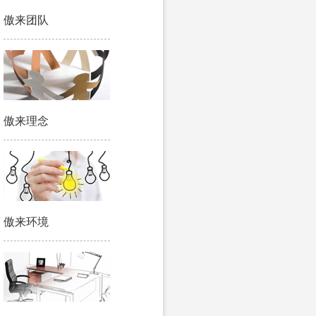
傲来团队
傲来理念
傲来环境