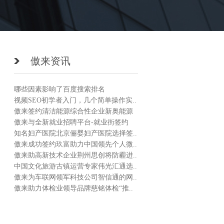
傲来资讯
哪些因素影响了百度搜索排名
视频SEO初学者入门，几个简单操作实..
傲来签约清洁能源综合性企业新奥能源
傲来与全新就业招聘平台-就业街签约
知名妇产医院北京俪婴妇产医院选择签..
傲来成功签约玖富助力中国领先个人微..
傲来助高新技术企业荆州思创将防霾进..
中国文化旅游古镇运营专家伟光汇通选..
傲来为车联网领军科技公司智信通的网..
傲来助力体检业领导品牌慈铭体检“推..