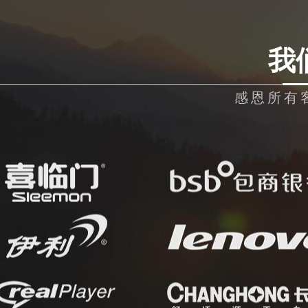
我
感恩所有