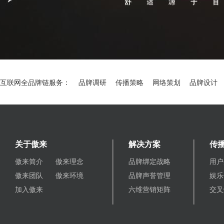
互联网全品牌链服务：
品牌调研
传播策略
网络策划
品牌设计
关于傲来
解决方案
传
傲来简介
傲来理念
品牌绑定战略
用户
傲来团队
傲来环境
品牌声誉管理
娱乐
加入傲来
六维营销矩阵
交叉